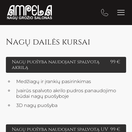
Nagų dailės kursai
Nagų puošyba naudojant spalvotą
99 €
akrilą
Medžiagų ir įrankių pasirinkimas
Įvairūs spalvoto akrilo pudros panaudojimo
būdai nagų puošyboje
3D nagų puošyba
Nagų puošyba naudojant spalvotą UV
99 €