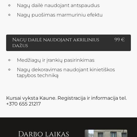
Nagų dailė naudojant antspaudus
Nagų puošimas marmuriniu efektu
Nagų dailė naudojant akrilinius
99 €
dažus
Medžiagų ir įrankių pasirinkimas
Nagų dekoravimas naudojant kinietiškos
tapybos techniką
Kursai vyksta Kaune. Registracija ir informacija tel.
+370 655 21217
Darbo laikas