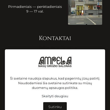
Pirmadieniais — penktadieniais
9 — 17 val.
Kontaktai
E. Ožeškienės g. 19, Kaunas
+370 655 21217
info@ampela.lt
Sekite mus
Ši svetainė naudoja slapukus, kad pagerintų jūsų patirtį.
Naudodamiesi šia svetaine sutinkate su mūsų
duomenų apsaugos politika.
© 2025 m. Nagų grožio salonas „Ampela”. Kopijuoti griežtai
Skaityti daugiau
draudžiama. Visos teisės saugomos.
Sutinku