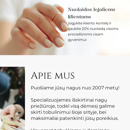
Nuolaidos lojaliems
klientams
Įsigykite kliento kortelę ir
gaukite 20% nuolaidą visoms
procedūroms visam
gyvenimui
Apie mus
Puošiame jūsų nagus nuo 2007 metų!
Specializuojamės išskirtinai nagų
priežiūroje, todėl visą dėmesį galime
skirti tobulinimui šioje srityje, bei
maksimaliai patenkinti jūsų poreikius.