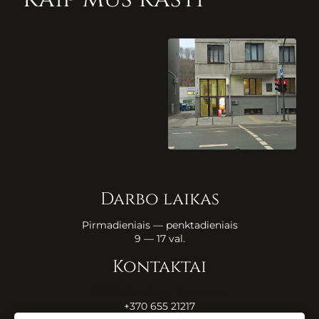
Darbo laikas
Pirmadieniais — penktadieniais
9 — 17 val.
Kontaktai
E. Ožeškienės g. 19, Kaunas
+370 655 21217