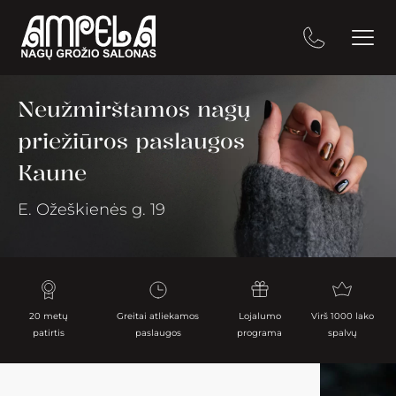
Neužmirštamos nagų
priežiūros paslaugos
Kaune
E. Ožeškienės g. 19
20 metų
Greitai atliekamos
Lojalumo
Virš 1000 lako
patirtis
paslaugos
programa
spalvų