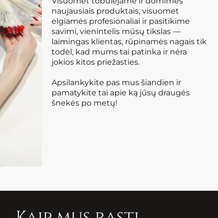
Visuomet tobulėjame ir domimės
naujausiais produktais, visuomet
elgiamės profesionaliai ir pasitikime
savimi, vienintelis mūsų tikslas —
laimingas klientas, rūpinamės nagais tik
todėl, kad mums tai patinka ir nėra
jokios kitos priežasties.
Apsilankykite pas mus šiandien ir
pamatykite tai apie ką jūsų draugės
šnekės po metų!
Kaip mus rasti