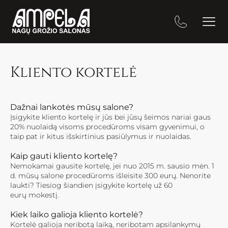
Kliento kortelė
Dažnai lankotės mūsų salone?
Įsigykite kliento kortelę ir jūs bei jūsų šeimos nariai gaus
20% nuolaidą visoms procedūroms visam gyvenimui, o
taip pat ir kitus išskirtinius pasiūlymus ir nuolaidas.
Kaip gauti kliento kortelę?
Nemokamai gausite kortelę, jei nuo 2015 m. sausio mėn. 1
d. mūsų salone procedūroms išleisite 300 eurų. Nenorite
laukti? Tiesiog šiandien įsigykite kortelę už 60
eurų mokestį.
Kiek laiko galioja kliento kortelė?
Kortelė galioja neribotą laiką, neribotam apsilankymų