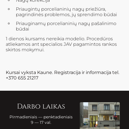
Nagų korekcija
Priaugintų porcelianinių nagų priežiūra,
pagrindinės problemos, jų sprendimo būdai
Priauginamų porcelianinių nagų pašalinimo
būdai
1 dienos kursams nereikia modelio. Procedūros
atliekamos ant specialios JAV pagamintos rankos
skirtos mokymui.
Kursai vyksta Kaune. Registracija ir informacija tel.
+370 655 21217
Darbo laikas
Pirmadieniais — penktadieniais
9 — 17 val.